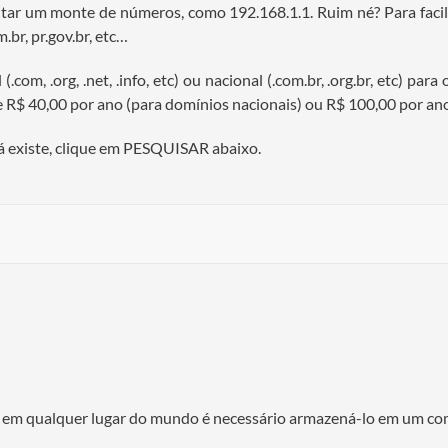
gitar um monte de números, como 192.168.1.1. Ruim né? Para facili
br, pr.gov.br, etc…
com, .org, .net, .info, etc) ou nacional (.com.br, .org.br, etc) pa
e R$ 40,00 por ano (para domínios nacionais) ou R$ 100,00 por ano
já existe, clique em PESQUISAR abaixo.
oa em qualquer lugar do mundo é necessário armazená-lo em um com