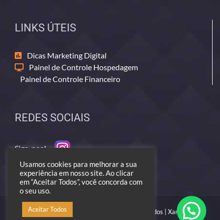
LINKS ÚTEIS
Dicas Marketing Digital
Painel de Controle Hospedagem
Painel de Controle Financeiro
REDES SOCIAIS
Siga-nos!
Usamos cookies para melhorar a sua
experiência em nosso site. Ao clicar
em “Aceitar Todos”, você concorda com
o seu uso.
Aceitar Todos
© 2006 ---> 2026 - Todos os direitos reservados | Xamativo