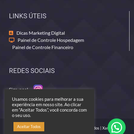
LINKS ÚTEIS
Dicas Marketing Digital
Painel de Controle Hospedagem
Painel de Controle Financeiro
REDES SOCIAIS
Siga-nos!
Usamos cookies para melhorar a sua
experiência em nosso site. Ao clicar
em “Aceitar Todos”, você concorda com
o seu uso.
Aceitar Todos
© 2006 ---> 2026 - Todos os direitos reservados | Xamativo